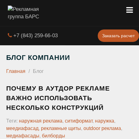
+7 (843) 259-66-03
Заказать расчет
БЛОГ КОМПАНИИ
Главная
/
Блог
ПОЧЕМУ В АУТДОР РЕКЛАМЕ
ВАЖНО ИСПОЛЬЗОВАТЬ
НЕСКОЛЬКО КОНСТРУКЦИЙ
Теги:
наружная реклама
,
ситиформат
,
наружка
,
меедиафасад
,
рекламные щиты
,
outdoor реклама
,
медиафасады
,
билборды