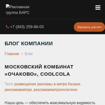
+7 (843) 259-66-03
Заказать расчет
БЛОГ КОМПАНИИ
Главная
/
Блог
МОСКОВСКИЙ КОМБИНАТ
«ОЧАКОВО», COOLCOLA
Теги:
размещение рекламы в метро Казани
,
рекламавметро
,
рекламавметрополитене
Наша цель — обеспечить максимальную видимость