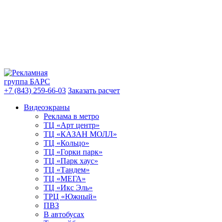
+7 (843) 259-66-03
Заказать расчет
Видеоэкраны
Реклама в метро
ТЦ «Арт центр»
ТЦ «КАЗАН МОЛЛ»
ТЦ «Кольцо»
ТЦ «Горки парк»
ТЦ «Парк хаус»
ТЦ «Тандем»
ТЦ «МЕГА»
ТЦ «Икс Эль»
ТРЦ «Южный»
ПВЗ
В автобусах