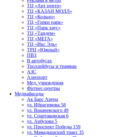
Реклама в метро
ТЦ «Арт центр»
ТЦ «КАЗАН МОЛЛ»
ТЦ «Кольцо»
ТЦ «Горки парк»
ТЦ «Парк хаус»
ТЦ «Тандем»
ТЦ «МЕГА»
ТЦ «Икс Эль»
ТРЦ «Южный»
ПВЗ
В автобусах
Троллейбусы и трамваи
АЗС
Аэропорт
Мед. учреждения
Фитнес-центры
Медиафасады
Ак Барс Арена
ул. Ибрагимова 58
ул. Вишневского 49
ул. Спартаковская 6
ул. Арбузова 5
ул. Проспект Победы 159
ул. Мамадышский тракт 35