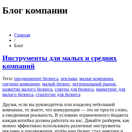
Блог компании
Главная
/
Блог
Инструменты для малых и средних
компаний
Теги:
продвижение бизнеса
,
реклама
,
малые компании
,
средние компании
,
малый бизнес
,
региональный рынок
,
развитие малого бизнеса
,
советы для бизнеса
,
маркетинг для
малого бизнеса
,
стратегии для бизнеса
Друзья, если вы руководитель или владелец небольшой
компании, то знаете, что конкуренция — это не просто слово,
а ежедневная реальность. В условиях ограниченного бюджета
каждая копейка должна работать на вас. Давайте разберем, как
можно эффективно использовать различные инструменты
рекламы и продвижения, чтобы ваш бизнес стал заметнее и