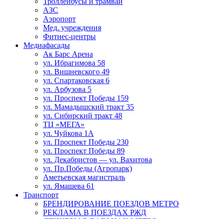
Троллейбусы и трамваи
АЗС
Аэропорт
Мед. учреждения
Фитнес-центры
Медиафасады
Ак Барс Арена
ул. Ибрагимова 58
ул. Вишневского 49
ул. Спартаковская 6
ул. Арбузова 5
ул. Проспект Победы 159
ул. Мамадышский тракт 35
ул. Сибирский тракт 48
ТЦ «МЕГА»
ул. Чуйкова 1А
ул. Проспект Победы 230
ул. Проспект Победы 89
ул. Декабристов — ул. Вахитова
ул. Пр.Победы (Агропарк)
Аметьевская магистраль
ул. Ямашева 61
Транспорт
БРЕНДИРОВАНИЕ ПОЕЗДОВ МЕТРО
РЕКЛАМА В ПОЕЗДАХ РЖД