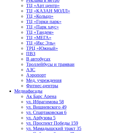
Реклама в метро
ТЦ «Арт центр»
ТЦ «КАЗАН МОЛЛ»
ТЦ «Кольцо»
ТЦ «Горки парк»
ТЦ «Парк хаус»
ТЦ «Тандем»
ТЦ «МЕГА»
ТЦ «Икс Эль»
ТРЦ «Южный»
ПВЗ
В автобусах
Троллейбусы и трамваи
АЗС
Аэропорт
Мед. учреждения
Фитнес-центры
Медиафасады
Ак Барс Арена
ул. Ибрагимова 58
ул. Вишневского 49
ул. Спартаковская 6
ул. Арбузова 5
ул. Проспект Победы 159
ул. Мамадышский тракт 35