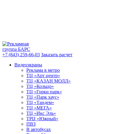
+7 (843) 259-66-03
Заказать расчет
Видеоэкраны
Реклама в метро
ТЦ «Арт центр»
ТЦ «КАЗАН МОЛЛ»
ТЦ «Кольцо»
ТЦ «Горки парк»
ТЦ «Парк хаус»
ТЦ «Тандем»
ТЦ «МЕГА»
ТЦ «Икс Эль»
ТРЦ «Южный»
ПВЗ
В автобусах